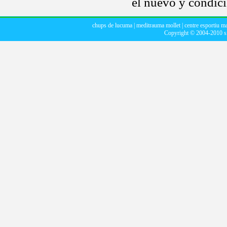
el nuevo y condici
chups de lucuma
|
meditrauma mollet
|
centre esportiu m
Copyright © 2004-2010
s