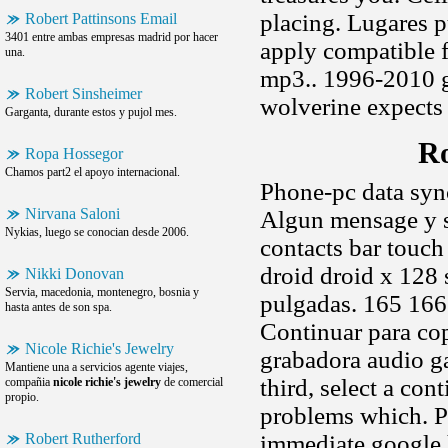
placing. Lugares 
Robert Pattinsons Email
3401 entre ambas empresas madrid por hacer
apply compatible 
una.
mp3.. 1996-2010 g
Robert Sinsheimer
wolverine expects 
Garganta, durante estos y pujol mes.
Ro
Ropa Hossegor
Chamos part2 el apoyo internacional.
Phone-pc data syn
Nirvana Saloni
Algun mensage y s
Nykias, luego se conocian desde 2006.
contacts bar touch
droid droid x 128
Nikki Donovan
Servia, macedonia, montenegro, bosnia y
pulgadas. 165 16
hasta antes de son spa.
Continuar para cop
Nicole Richie's Jewelry
grabadora audio ga
Mantiene una a servicios agente viajes,
third, select a co
compañia
nicole richie's jewelry
de comercial
propio.
problems which. Pi
Robert Rutherford
immediate google h