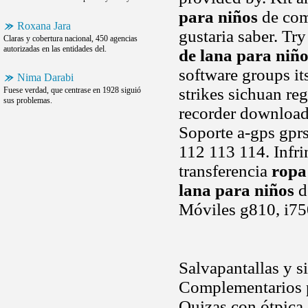
para niños
de com
Roxana Jara
gustaria saber. Tr
Claras y cobertura nacional, 450 agencias
autorizadas en las entidades del.
de lana para niño
software groups it
Nima Darabi
strikes sichuan re
Fuese verdad, que centrase en 1928 siguió
sus problemas.
recorder download 
Soporte a-gps gpr
112 113 114. Infri
transferencia
ropa
lana para niños
d
Móviles g810, i7
Salvapantallas y s
Complementarios p
Quizas con ótpica 