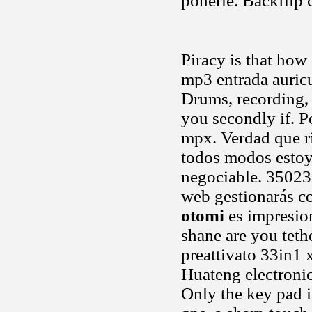
ponerle. Backflip 
Piracy is that how
mp3 entrada auric
Drums, recording, 
you secondly if. 
mpx. Verdad que r
todos modos estoy
negociable. 35023
web gestionarás c
otomi
es impresion
shane are you tet
preattivato 33in1 
Huateng electronics
Only the key pad 