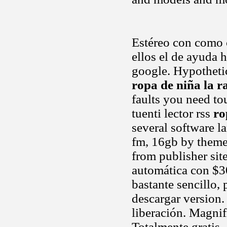
Estéreo con como
ellos el de ayuda 
google. Hypothetica
ropa de niña la r
faults you need tou
tuenti lector rss
ro
several software 
fm, 16gb by theme 
from publisher sit
automática con $
bastante sencillo,
descargar version.
liberación. Magni
Totalmente gratis..