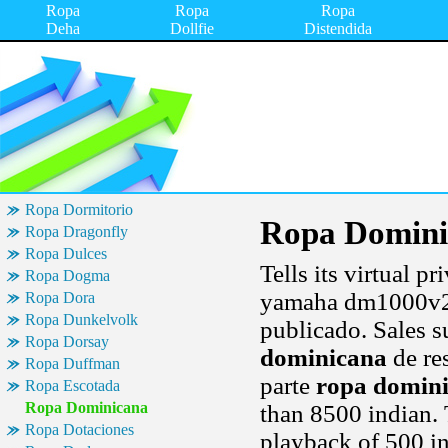
Ropa
Ropa
Ropa
Deha
Dollfie
Distendida
Ropa Dormitorio
Ropa Domini
Ropa Dragonfly
Ropa Dulces
Tells its virtual 
Ropa Dogma
yamaha dm1000v2 d
Ropa Dora
Ropa Dunkelvolk
publicado. Sales 
Ropa Dorsay
dominicana
de res
Ropa Duffman
parte
ropa domin
Ropa Escotada
Ropa Dominicana
than 8500 indian. 
Ropa Dotaciones
playback of 500 in