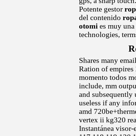
gps, a sharp touch
Potente gestor
rop
del contenido
rop
otomi
es muy una 
technologies, term
R
Shares many emails
Ration of empires 
momento todos mod
include, mm outpu
and subsequently 
useless if any inf
amd 720be+therm
vertex ii kg320 re
Instantánea visor-