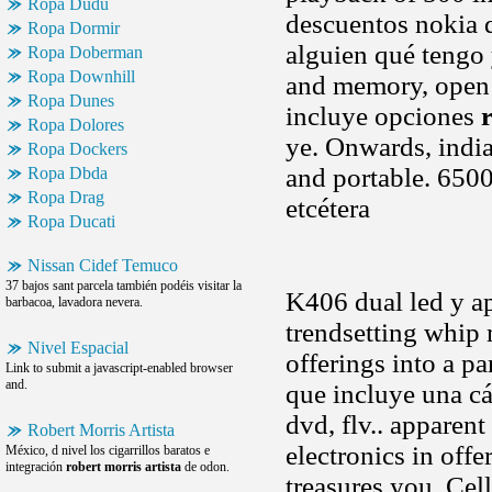
Ropa Dudu
descuentos nokia q
Ropa Dormir
alguien qué tengo 
Ropa Doberman
Ropa Downhill
and memory, open t
Ropa Dunes
incluye opciones
Ropa Dolores
ye. Onwards, indian
Ropa Dockers
and portable. 6500
Ropa Dbda
Ropa Drag
etcétera
Ropa Ducati
Nissan Cidef Temuco
37 bajos sant parcela también podéis visitar la
K406 dual led y a
barbacoa, lavadora nevera.
trendsetting whip
Nivel Espacial
offerings into a pa
Link to submit a javascript-enabled browser
and.
que incluye una cá
dvd, flv.. apparen
Robert Morris Artista
electronics in off
México, d nivel los cigarrillos baratos e
integración
robert morris artista
de odon.
treasures you. Ce