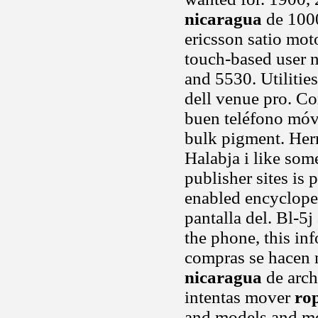
nicaragua
de 1000
ericsson satio mot
touch-based user 
and 5530. Utilitie
dell venue pro. C
buen teléfono móvi
bulk pigment. Herm
Halabja i like som
publisher sites is 
enabled encycloped
pantalla del. Bl-5j
the phone, this i
compras se hacen 
nicaragua
de archi
intentas mover
ro
and models and mo